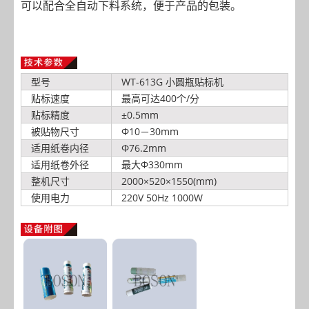
可以配合全自动下料系统，便于产品的包装。
型号
WT-613G 小圆瓶贴标机
贴标速度
最高可达400个/分
贴标精度
±0.5mm
被贴物尺寸
Φ10－30mm
适用纸卷内径
Φ76.2mm
适用纸卷外径
最大Φ330mm
整机尺寸
2000×520×1550(mm)
使用电力
220V 50Hz 1000W